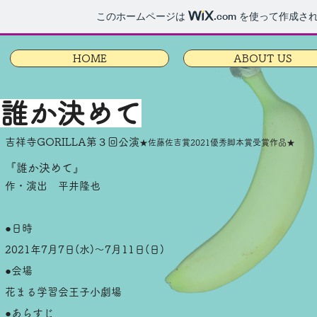
このホームページは
.com
を使って作成され
HOME
ABOUT US
誰か決めて
吉祥寺GORILLA第３回公演
★佐藤佐吉賞2021優秀脚本賞受賞作品★
『誰か決めて』
作・演出 平井隆也
●日時
2021年7月7日(水)～7月11日(日)
●会場
花まる学習会王子小劇場
●あらすじ