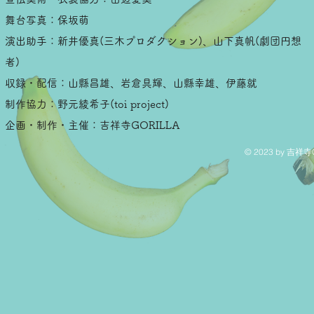
舞台写真：保坂萌
演出助手：新井優真(三木プロダクション)、山下真帆(劇団円想
者)
収録・配信：山縣昌雄、岩倉具輝、山縣幸雄、伊藤就
制作協力：野元綾希子(toi project)
企画・制作・主催：吉祥寺GORILLA
© 2023 by 吉祥寺G