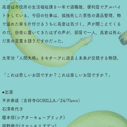
高倉は市役所の生活福祉課を一年で退職後、便利屋でアルバイ
トをしている。今回の仕事は、孤独死した男性の遺品整理。物
で溢れた家を片付けるうちに高倉は気づく。声が聞こえてくる
のだ。田舎に置いてきたはずの声が。部屋で一人、高倉は死ん
だ男の言葉を語りだすのだった。
太宰治『人間失格』をモチーフに過去と未来が交錯する物語。
「これは悲しいお話ですか？これは楽しいお話ですか？」
●出演
平井泰成（吉祥寺GORILLA／24/7lavo）
石澤希代子
榎本悟(シアターキューブリック)
岡野優介(クロムモリブデン)