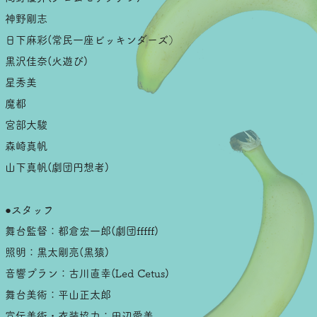
神野剛志
日下麻彩(常民一座ビッキンダーズ）
黒沢佳奈(火遊び)
星秀美
魔都
宮部大駿
森崎真帆
山下真帆(劇団円想者)
●スタッフ
舞台監督：都倉宏一郎(劇団fffff)
照明：黒太剛亮(黒猿)
音響プラン：古川直幸(Led Cetus)
舞台美術：平山正太郎
宣伝美術・衣装協力：田辺愛美