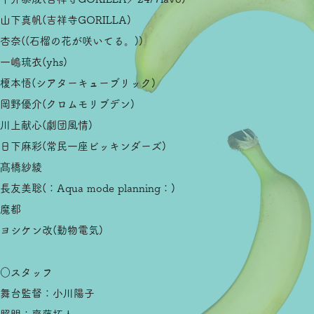
山下真帆(吉祥寺GORILLA)
杏奈((石榴の花が咲いてる。))
一嶋琉衣(yhs)
榎本悟(シアターキューブリック)
岡野優介(クロムモリブデン)
川上献心(劇団風情)
日下麻彩(常民一座ビッキンダーズ)
髙橋紗綾
長友美聡(：Aqua mode planning：)
魔都
ヨシケン改(動物電気)
○スタッフ
舞台監督：小川陽子