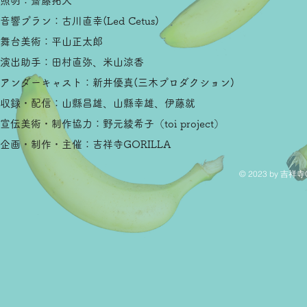
照明：齋藤拓人
音響プラン：古川直幸(Led Cetus)
舞台美術：平山正太郎
演出助手：田村直弥、米山涼香
アンダーキャスト：新井優真(三木プロダクション)
収録・配信：山縣昌雄、山縣幸雄、伊藤就
宣伝美術・制作協力：野元綾希子（toi project）
企画・制作・主催：吉祥寺GORILLA
© 2023 by 吉祥寺G