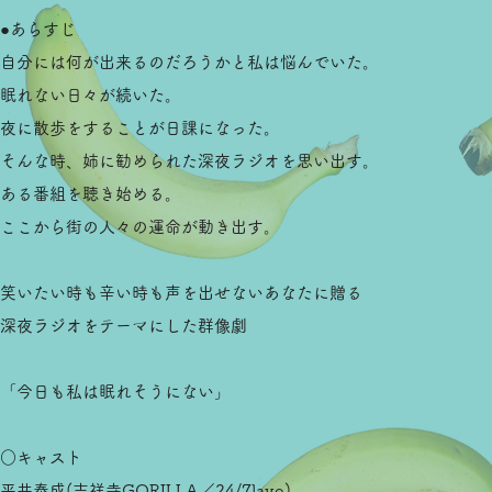
●あらすじ
自分には何が出来るのだろうかと私は悩んでいた。
眠れない日々が続いた。
夜に散歩をすることが日課になった。
そんな時、姉に勧められた深夜ラジオを思い出す。
ある番組を聴き始める。
ここから街の人々の運命が動き出す。
笑いたい時も辛い時も声を出せないあなたに贈る
深夜ラジオをテーマにした群像劇
「今日も私は眠れそうにない」
○キャスト
平井泰成(吉祥寺GORILLA／24/7lavo)