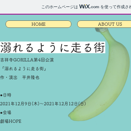
このホームページは
.com
を使って作成さ
HOME
ABOUT US
溺れるように走る街
吉祥寺GORILLA第4回公演
『溺れるように走る街』
作・演出 平井隆也
●日時
2021年12月9日(木)～2021年12月12日(日)
●会場
劇場HOPE